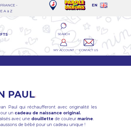
FRANCE -
EN
 A à Z
SEARCH
IFTS
MY ACCOUNT
CONTACT US
N PAUL
an Paul qui réchaufferont avec originalité les
pour un
cadeau de naissance original.
alisés avec une
douillette
de couleur
marine
.
aussons de bébé pour un cadeau unique !