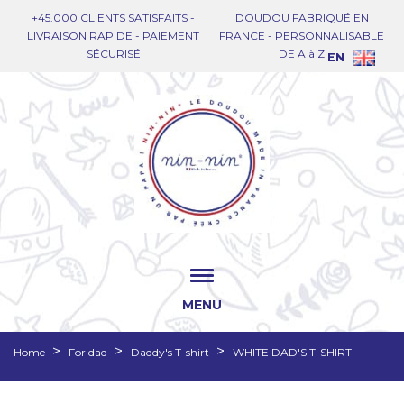
+45.000 CLIENTS SATISFAITS -
DOUDOU FABRIQUÉ EN
LIVRAISON RAPIDE - PAIEMENT
FRANCE - PERSONNALISABLE
SÉCURISÉ
DE A à Z
EN
MENU
Home
For dad
Daddy's T-shirt
WHITE DAD'S T-SHIRT