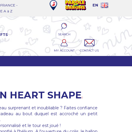
FRANCE -
EN
 A à Z
SEARCH
IFTS
MY ACCOUNT
CONTACT US
N HEART SHAPE
eau surprenant et inoubliable ? Faites confiance
 cadeau au bout duquel est accroché un petit
.
onnalisé et le tour est joué !
nflé à l'hélium. A l'ouverture du colis, le ballon