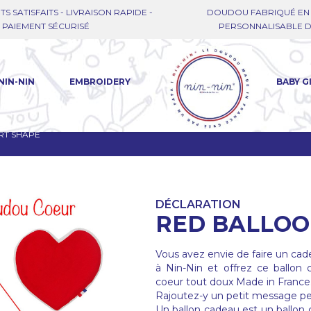
TS SATISFAITS - LIVRAISON RAPIDE -
DOUDOU FABRIQUÉ EN 
PAIEMENT SÉCURISÉ
PERSONNALISABLE DE
NIN-NIN
EMBROIDERY
BABY G
RT SHAPE
DÉCLARATION
RED BALLOO
Vous avez envie de faire un cad
à Nin-Nin et offrez ce ballon
coeur tout doux Made in France
Rajoutez-y un petit message pers
Un ballon cadeau est un ballon go