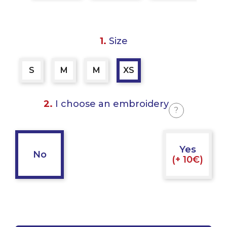
1.
Size
S
M
M
XS
2.
I choose an embroidery
?
Yes
No
(+ 10€)