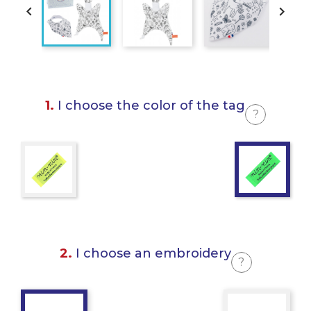


1.
I choose the color of the tag
?
2.
I choose an embroidery
?