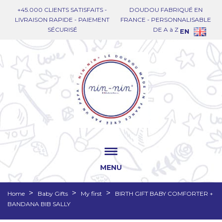
+45.000 CLIENTS SATISFAITS -
DOUDOU FABRIQUÉ EN
LIVRAISON RAPIDE - PAIEMENT
FRANCE - PERSONNALISABLE
SÉCURISÉ
DE A à Z
EN
MENU
Home
Baby Gifts
My first
BIRTH GIFT BABY COMFORTER +
BANDANA BIB SALLY