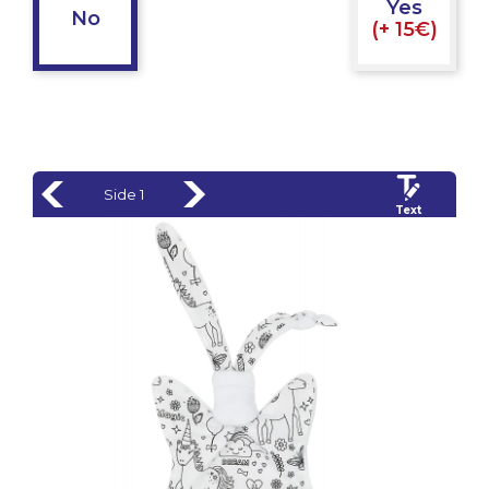
Yes
No
(+ 15€)
Side 1
Text