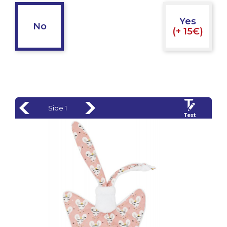
Yes
No
(+ 15€)
Side 1
Text