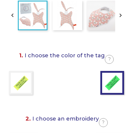


1.
I choose the color of the tag
?
2.
I choose an embroidery
?