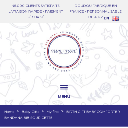
+45.000 CLIENTS SATISFAITS -
DOUDOU FABRIQUÉ EN
LIVRAISON RAPIDE - PAIEMENT
FRANCE - PERSONNALISABLE
SÉCURISÉ
DE A à Z
EN
MENU
Home
Baby Gifts
My first
BIRTH GIFT BABY COMFORTER +
BANDANA BIB SOURICETTE