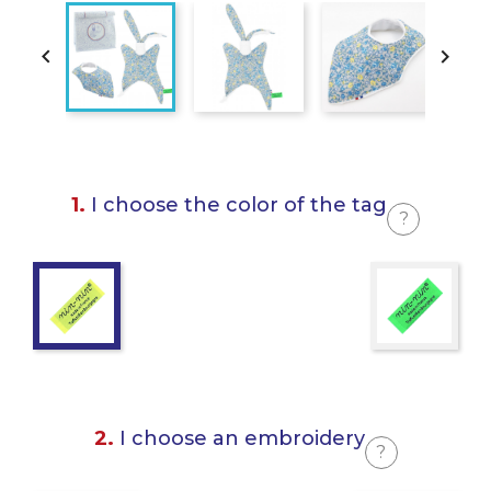


1.
I choose the color of the tag
?
2.
I choose an embroidery
?