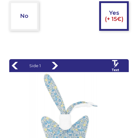
Yes
No
(+ 15€)
Side 1
Text