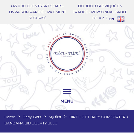
+45.000 CLIENTS SATISFAITS -
DOUDOU FABRIQUÉ EN
LIVRAISON RAPIDE - PAIEMENT
FRANCE - PERSONNALISABLE
SÉCURISÉ
DE A à Z
EN
MENU
Home
Baby Gifts
My first
BIRTH GIFT BABY COMFORTER +
BANDANA BIB LIBERTY BLEU